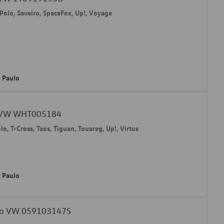
 Polo, Saveiro, SpaceFox, Up!, Voyage
o Paulo
l VW WHT005184
olo, T-Cross, Taos, Tiguan, Touareg, Up!, Virtus
o Paulo
são VW 059103147S