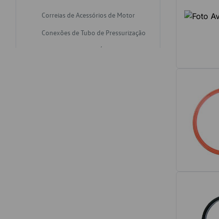
Correias de Acessórios de Motor
Conexões de Tubo de Pressurização
Varetas de Nivel de Óleo
Catalisadores de Escapamento
Freios
Discos de Freio
Juntas de Bomba de Vácuo
Mangueiras de Vácuo de Servo
Tubos de Freio
Pratos de Disco de Freio
Travas de Pastilha de Freio
Fluídos de Freio