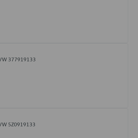
l VW 377919133
l VW 5Z0919133