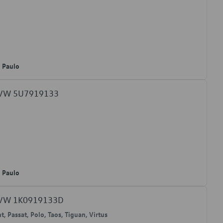
o Paulo
l VW 5U7919133
o Paulo
l VW 1K0919133D
nt, Passat, Polo, Taos, Tiguan, Virtus