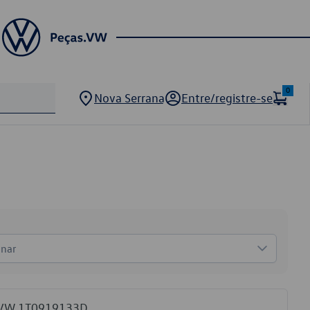
0
Nova Serrana
Entre/registre-se
onar
l VW 1T0919133D