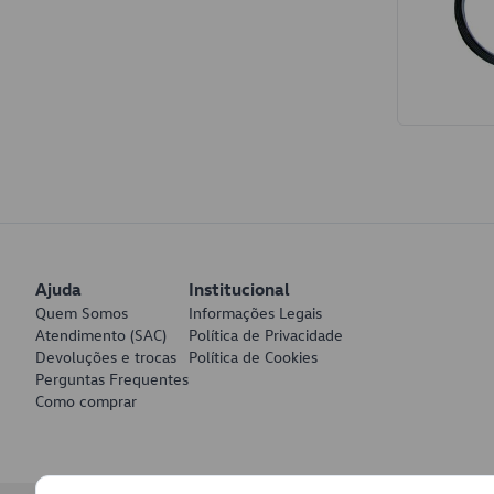
Interior
Tapetes
Espumas de Banco
Armações de Banco
Volantes de Direção
Cintos de Segurança
Encostos de Cabeça
Ajuda
Institucional
Alças de Segurança de Teto
Quem Somos
Informações Legais
Revestimentos de Porta
Atendimento (SAC)
Política de Privacidade
Devoluções e trocas
Política de Cookies
Fechos de Cinto de Segurança
Perguntas Frequentes
Como comprar
Porta-objetos
Manivelas de Janela
Vidros e Carroceria