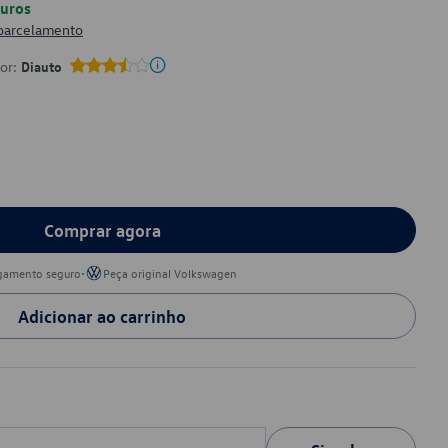
uros
 parcelamento
por:
Diauto
Comprar agora
•
gamento seguro
Peça original Volkswagen
Adicionar ao carrinho