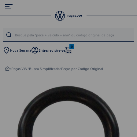
0
Nova Serrana
Entre/registre-se
/
Peças VW
/
Busca Simplificada
/
Peças por Código Original