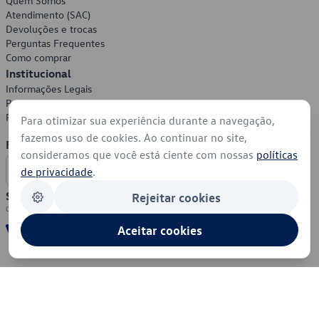
Quem Somos
Atendimento (SAC)
Devoluções e trocas
Perguntas Frequentes
Como comprar
Institucional
Informações Legais
Política de Privacidade
Política de Cookies
Para otimizar sua experiência durante a navegação,
fazemos uso de cookies. Ao continuar no site,
Formas de Pagamento
consideramos que você está ciente com nossas
políticas
de privacidade
.
Segurança
Rejeitar cookies
Aceitar cookies
© 2026 - Volkswagen do Brasil - Todos os direitos reservados