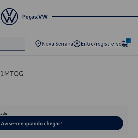
0
Nova Serrana
Entre/registre-se
01MTOG
tado.
Avise-me quando chegar!