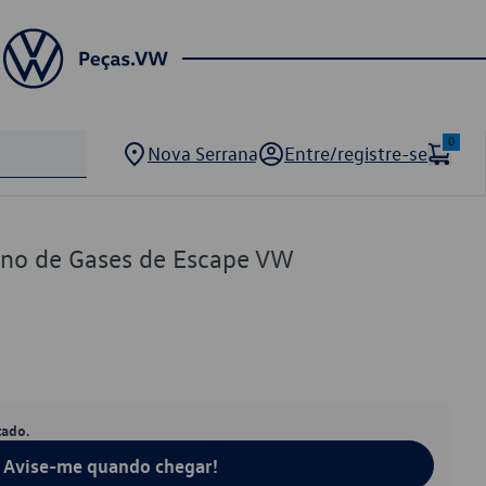
0
Nova Serrana
Entre/registre-se
rno de Gases de Escape VW
tado.
Avise-me quando chegar!