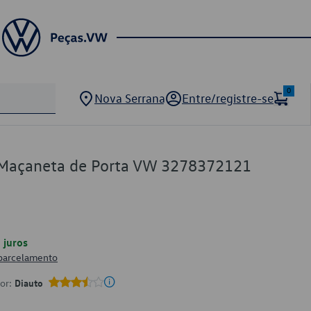
0
Nova Serrana
Entre/registre-se
 Maçaneta de Porta VW 3278372121
juros
 parcelamento
por:
Diauto