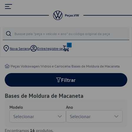
0
Nova Serrana
Entre/registre-se
/
Peças Volkswagen
/
Vidros e Carroceria
/
Bases de Moldura de Macaneta
Filtrar
Bases de Moldura de Macaneta
Modelo
Ano
Selecionar
Selecionar
Encontramos
16
produtos.