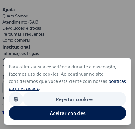
Ajuda
Quem Somos
Atendimento (SAC)
Devoluções e trocas
Perguntas Frequentes
Como comprar
Institucional
Informações Legais
Política de Privacidade
Política de Cookies
Para otimizar sua experiência durante a navegação,
fazemos uso de cookies. Ao continuar no site,
Formas de Pagamento
consideramos que você está ciente com nossas
políticas
de privacidade
.
Segurança
Rejeitar cookies
Aceitar cookies