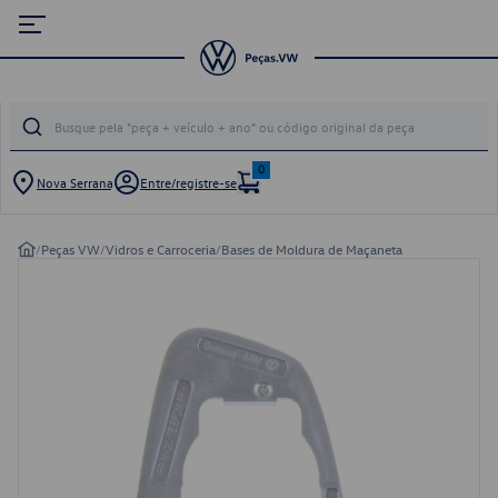
0
Nova Serrana
Entre/registre-se
/
Peças VW
/
Vidros e Carroceria
/
Bases de Moldura de Maçaneta