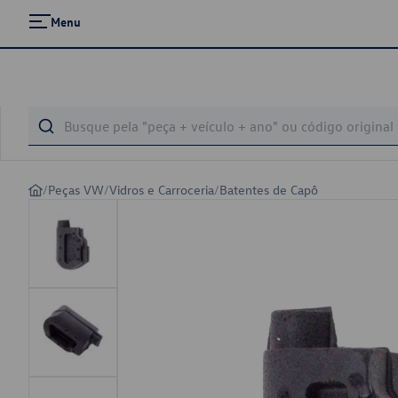
Menu
/
Peças VW
/
Vidros e Carroceria
/
Batentes de Capô