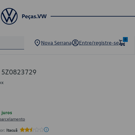
0
Nova Serrana
Entre/registre-se
W 5Z0823729
ox
juros
 parcelamento
por:
Itacuã