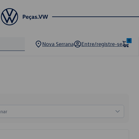
0
Nova Serrana
Entre/registre-se
onar