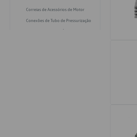
Correias de Acessórios de Motor
Conexões de Tubo de Pressurização
Varetas de Nivel de Óleo
Catalisadores de Escapamento
Freios
Discos de Freio
Juntas de Bomba de Vácuo
Mangueiras de Vácuo de Servo
Tubos de Freio
Pratos de Disco de Freio
Travas de Pastilha de Freio
Fluídos de Freio