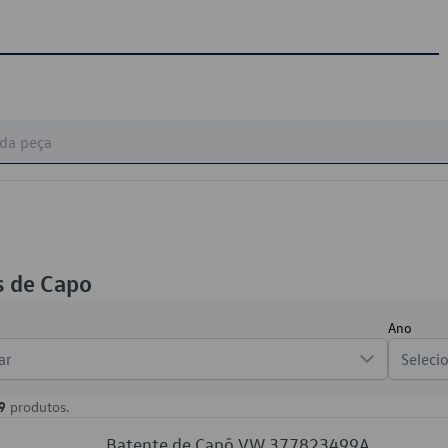
s de Capo
Ano
ar
Seleci
9
produtos.
Batente de Capô VW 377823499A