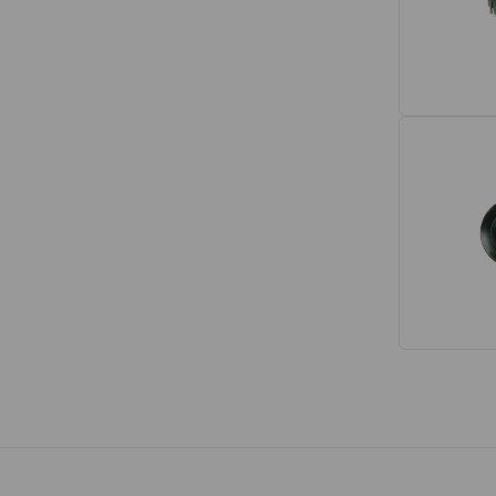
Interior
Tapetes
Espumas de Banco
Armações de Banco
Volantes de Direção
Cintos de Segurança
Encostos de Cabeça
Alças de Segurança de Teto
Revestimentos de Porta
Fechos de Cinto de Segurança
Porta-objetos
Manivelas de Janela
Vidros e Carroceria