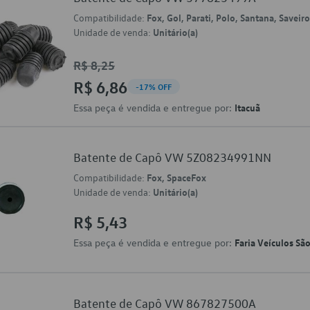
Compatibilidade:
Fox, Gol, Parati, Polo, Santana, Saveir
Unidade de venda:
Unitário(a)
R$ 8,25
R$ 6,86
-17% OFF
Essa peça é vendida e entregue por:
Itacuã
Batente de Capô VW 5Z08234991NN
Compatibilidade:
Fox, SpaceFox
Unidade de venda:
Unitário(a)
R$ 5,43
Essa peça é vendida e entregue por:
Faria Veículos Sã
Batente de Capô VW 867827500A