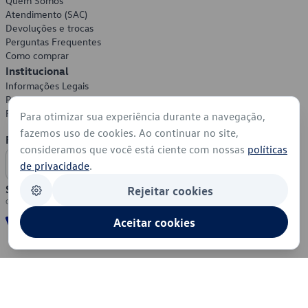
Quem Somos
Atendimento (SAC)
Devoluções e trocas
Perguntas Frequentes
Como comprar
Institucional
Informações Legais
Política de Privacidade
Política de Cookies
Para otimizar sua experiência durante a navegação,
fazemos uso de cookies. Ao continuar no site,
Formas de Pagamento
consideramos que você está ciente com nossas
políticas
de privacidade
.
Segurança
Rejeitar cookies
Aceitar cookies
© 2026 - Volkswagen do Brasil - Todos os direitos reservados