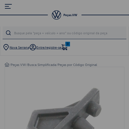
0
Nova Serrana
Entre/registre-se
/
Peças VW
/
Busca Simplificada
/
Peças por Código Original