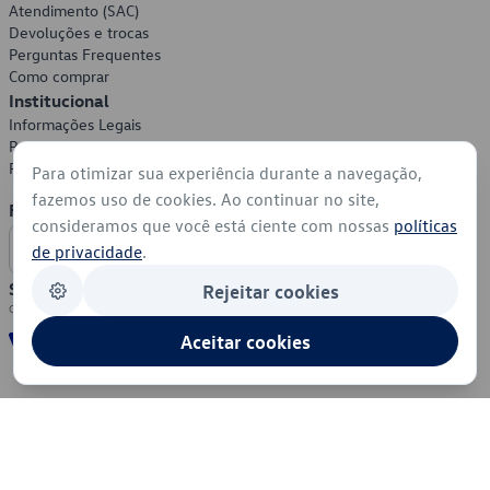
Atendimento (SAC)
Devoluções e trocas
Perguntas Frequentes
Como comprar
Institucional
Informações Legais
Política de Privacidade
Política de Cookies
Para otimizar sua experiência durante a navegação,
fazemos uso de cookies. Ao continuar no site,
Formas de Pagamento
consideramos que você está ciente com nossas
políticas
de privacidade
.
Segurança
Rejeitar cookies
Aceitar cookies
© 2026 - Volkswagen do Brasil - Todos os direitos reservados