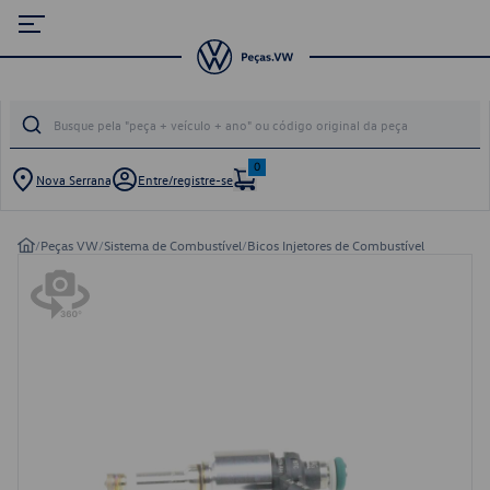
0
Nova Serrana
Entre/registre-se
/
Peças VW
/
Sistema de Combustível
/
Bicos Injetores de Combustível