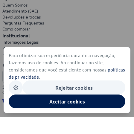
Quem Somos
Atendimento (SAC)
Devoluções e trocas
Perguntas Frequentes
Como comprar
Institucional
Informações Legais
Política de Privacidade
Política de Cookies
Para otimizar sua experiência durante a navegação,
fazemos uso de cookies. Ao continuar no site,
Formas de Pagamento
consideramos que você está ciente com nossas
políticas
de privacidade
.
Segurança
Rejeitar cookies
Aceitar cookies
© 2026 - Volkswagen do Brasil - Todos os direitos reservados