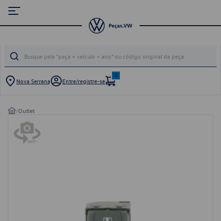
0
Nova Serrana
Entre/registre-se
/
Outlet