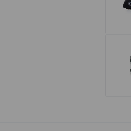
Interior
Tapetes
Espumas de Banco
Armações de Banco
Volantes de Direção
Cintos de Segurança
Encostos de Cabeça
Alças de Segurança de Teto
Revestimentos de Porta
Fechos de Cinto de Segurança
Porta-objetos
Manivelas de Janela
Vidros e Carroceria