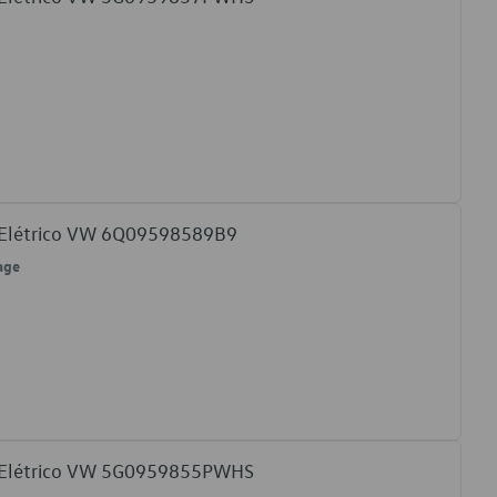
o Elétrico VW 6Q09598589B9
age
o Elétrico VW 5G0959855PWHS