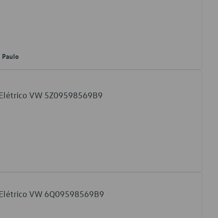
o Paulo
o Elétrico VW 5Z09598569B9
o Elétrico VW 6Q09598569B9