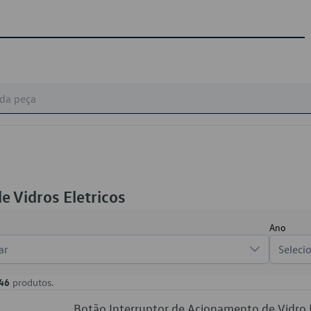
e Vidros Eletricos
Ano
ar
Seleci
46
produtos.
Botão Interruptor de Acionamento de Vidr