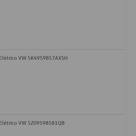
o Elétrico VW 5K4959857AXSH
o Elétrico VW 5Z09598581QB