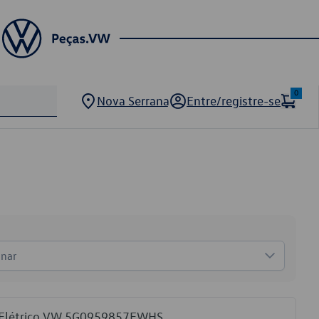
0
Nova Serrana
Entre/registre-se
onar
o Elétrico VW 5G0959857FWHS