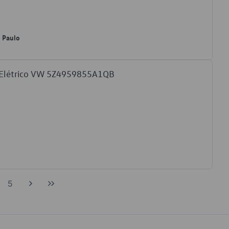
o Paulo
o Elétrico VW 5Z4959855A1QB
5