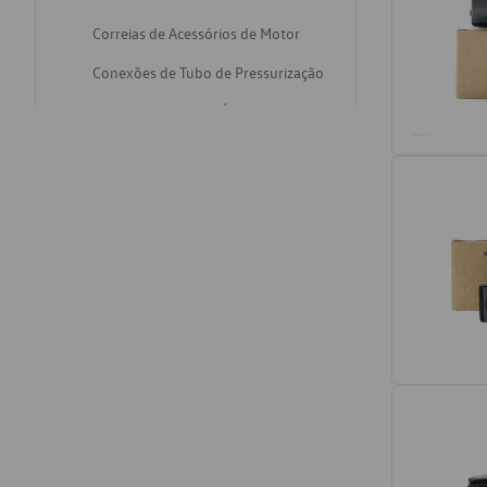
Correias de Acessórios de Motor
Conexões de Tubo de Pressurização
Varetas de Nivel de Óleo
Catalisadores de Escapamento
Freios
Discos de Freio
Juntas de Bomba de Vácuo
Mangueiras de Vácuo de Servo
Tubos de Freio
Pratos de Disco de Freio
Travas de Pastilha de Freio
Fluídos de Freio