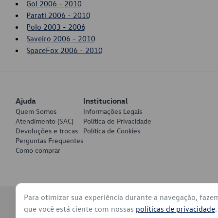
Gol 2006 - 2010
Parati 2006 - 2010
Polo 2003 - 2006
Saveiro 2006 - 2010
SpaceFox 2006 - 2010
Ajuda
Institucional
Quem Somos
Informações Legais
Atendimento (SAC)
Política de Privacidade
Devoluções e trocas
Política de Cookies
Perguntas Frequentes
Como comprar
Para otimizar sua experiência durante a navegação, faze
© 2026 - Volkswagen do Brasil - Todos os direitos reservados
que você está ciente com nossas
políticas de privacidade
.