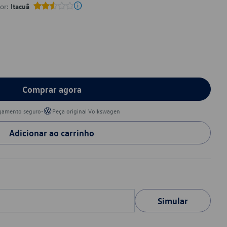
por:
Itacuã
Comprar agora
•
gamento seguro
Peça original Volkswagen
Adicionar ao carrinho
Simular