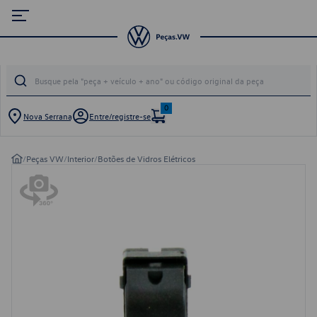
0
Nova Serrana
Entre/registre-se
/
Peças VW
/
Interior
/
Botões de Vidros Elétricos