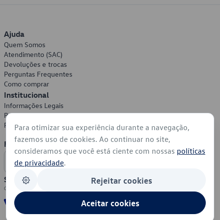
Ajuda
Quem Somos
Atendimento (SAC)
Devoluções e trocas
Perguntas Frequentes
Como comprar
Institucional
Informações Legais
Política de Privacidade
Política de Cookies
Para otimizar sua experiência durante a navegação,
fazemos uso de cookies. Ao continuar no site,
Formas de Pagamento
consideramos que você está ciente com nossas
políticas
de privacidade
.
Segurança
Rejeitar cookies
Aceitar cookies