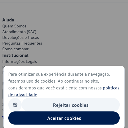
Ajuda
Quem Somos
Atendimento (SAC)
Devoluções e trocas
Perguntas Frequentes
Como comprar
Institucional
Informações Legais
Política de Privacidade
Política de Cookies
Para otimizar sua experiência durante a navegação,
fazemos uso de cookies. Ao continuar no site,
Formas de Pagamento
consideramos que você está ciente com nossas
políticas
de privacidade
.
Segurança
Rejeitar cookies
Aceitar cookies