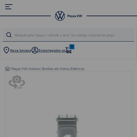
0
Nova Serrana
Entre/registre-se
/
Peças VW
/
Interior
/
Botões de Vidros Elétricos