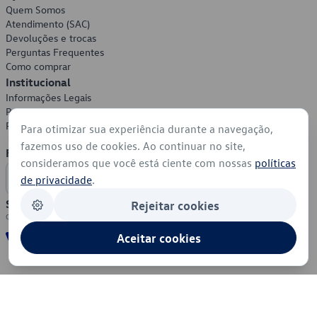
Quem Somos
Atendimento (SAC)
Devoluções e trocas
Perguntas Frequentes
Como comprar
Institucional
Informações Legais
Política de Privacidade
Política de Cookies
Para otimizar sua experiência durante a navegação,
fazemos uso de cookies. Ao continuar no site,
Formas de Pagamento
consideramos que você está ciente com nossas
políticas
de privacidade
.
Segurança
Rejeitar cookies
Aceitar cookies
© 2026 - Volkswagen do Brasil - Todos os direitos reservados