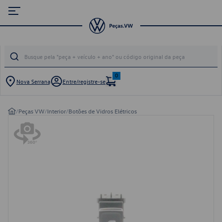
0
Nova Serrana
Entre/registre-se
/
Peças VW
/
Interior
/
Botões de Vidros Elétricos