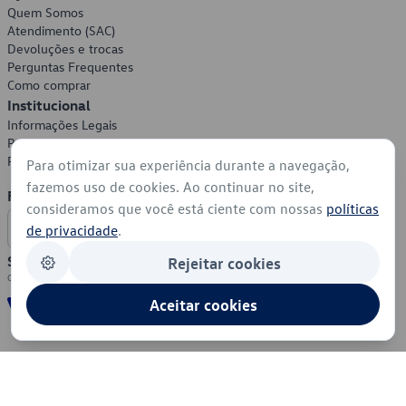
Quem Somos
Atendimento (SAC)
Devoluções e trocas
Perguntas Frequentes
Como comprar
Institucional
Informações Legais
Política de Privacidade
Política de Cookies
Para otimizar sua experiência durante a navegação,
fazemos uso de cookies. Ao continuar no site,
Formas de Pagamento
consideramos que você está ciente com nossas
políticas
de privacidade
.
Segurança
Rejeitar cookies
Aceitar cookies
© 2026 - Volkswagen do Brasil - Todos os direitos reservados