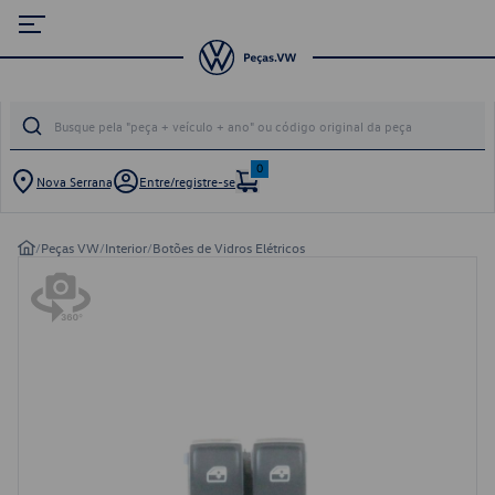
0
Nova Serrana
Entre/registre-se
/
Peças VW
/
Interior
/
Botões de Vidros Elétricos