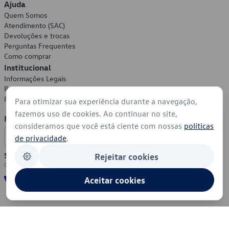
Ajuda
Quem Somos
Atendimento (SAC)
Devoluções e trocas
Perguntas Frequentes
Como comprar
Institucional
Informações Legais
Política de Privacidade
Política de Cookies
Para otimizar sua experiência durante a navegação,
fazemos uso de cookies. Ao continuar no site,
Formas de Pagamento
consideramos que você está ciente com nossas
políticas
de privacidade
.
Segurança
Rejeitar cookies
Aceitar cookies