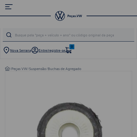
0
Nova Serrana
Entre/registre-se
/
Peças VW
/
Suspensão
/
Buchas de Agregado