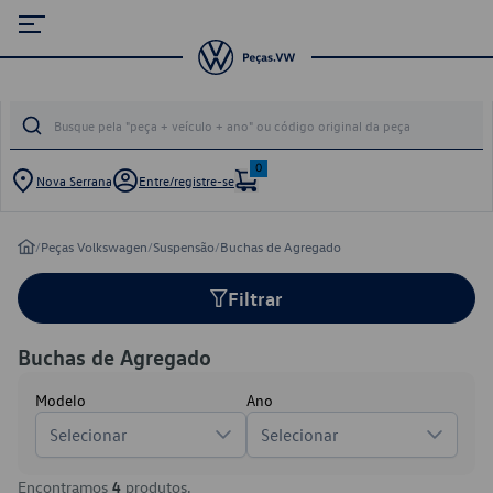
0
Nova Serrana
Entre/registre-se
/
Peças Volkswagen
/
Suspensão
/
Buchas de Agregado
Filtrar
Buchas de Agregado
Modelo
Ano
Selecionar
Selecionar
Encontramos
4
produtos.