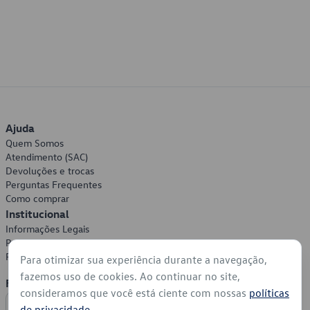
Ajuda
Quem Somos
Atendimento (SAC)
Devoluções e trocas
Perguntas Frequentes
Como comprar
Institucional
Informações Legais
Política de Privacidade
Política de Cookies
Para otimizar sua experiência durante a navegação,
fazemos uso de cookies. Ao continuar no site,
Formas de Pagamento
consideramos que você está ciente com nossas
políticas
de privacidade
.