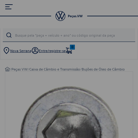
0
Nova Serrana
Entre/registre-se
/
Peças VW
/
Caixa de Câmbio e Transmissão
/
Bujões de Óleo de Câmbio