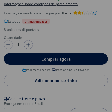
Informações sobre condições de parcelamento
Essa peça é vendida e entregue por:
Itacuã
Estoque:
Últimas unidades
3 unidades disponíveis
Quantidade
1
Comprar agora
•
Pagamento seguro
Peça original Volkswagen
Adicionar ao carrinho
Calcule frete e prazo
Entrega em todo o Brasil