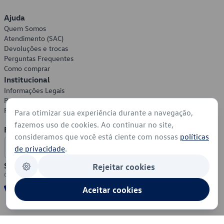
Ajuda
Quem Somos
Atendimento (SAC)
Devoluções e trocas
Perguntas Frequentes
Como comprar
Institucional
Informações Legais
Política de Privacidade
Política de Cookies
Para otimizar sua experiência durante a navegação,
fazemos uso de cookies. Ao continuar no site,
Formas de Pagamento
consideramos que você está ciente com nossas
políticas
de privacidade
.
Segurança
Rejeitar cookies
Aceitar cookies