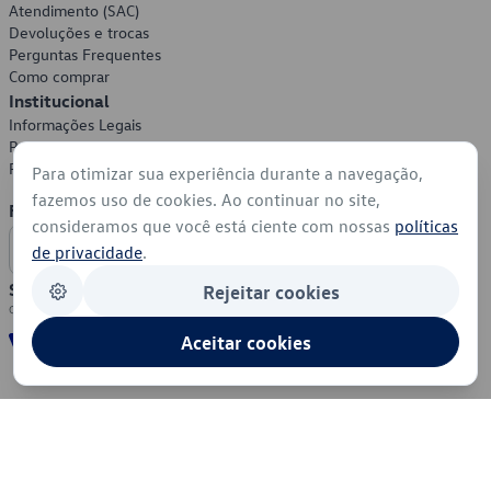
Atendimento (SAC)
Devoluções e trocas
Perguntas Frequentes
Como comprar
Institucional
Informações Legais
Política de Privacidade
Política de Cookies
Para otimizar sua experiência durante a navegação,
fazemos uso de cookies. Ao continuar no site,
Formas de Pagamento
consideramos que você está ciente com nossas
políticas
de privacidade
.
Segurança
Rejeitar cookies
Aceitar cookies
© 2026 - Volkswagen do Brasil - Todos os direitos reservados