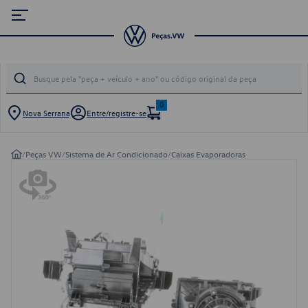
0
Nova Serrana
Entre/registre-se
/
Peças VW
/
Sistema de Ar Condicionado
/
Caixas Evaporadoras