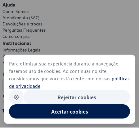
Ajuda
Quem Somos
Atendimento (SAC)
Devoluções e trocas
Perguntas Frequentes
Como comprar
Institucional
Informações Legais
Política de Privacidade
Política de Cookies
Para otimizar sua experiência durante a navegação,
fazemos uso de cookies. Ao continuar no site,
Formas de Pagamento
consideramos que você está ciente com nossas
políticas
de privacidade
.
Segurança
Rejeitar cookies
Aceitar cookies