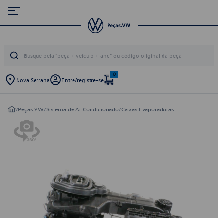
0
Nova Serrana
Entre/registre-se
/
Peças VW
/
Sistema de Ar Condicionado
/
Caixas Evaporadoras