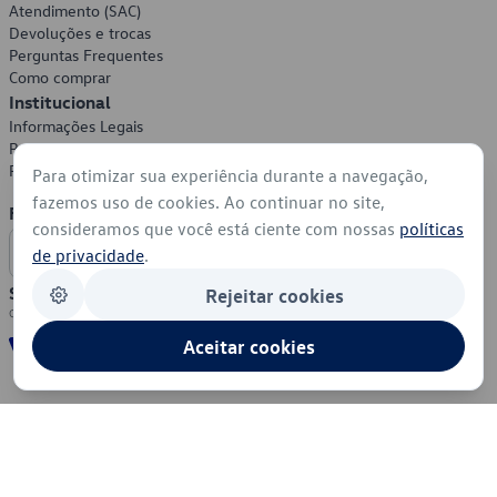
Atendimento (SAC)
Devoluções e trocas
Perguntas Frequentes
Como comprar
Institucional
Informações Legais
Política de Privacidade
Política de Cookies
Para otimizar sua experiência durante a navegação,
fazemos uso de cookies. Ao continuar no site,
Formas de Pagamento
consideramos que você está ciente com nossas
políticas
de privacidade
.
Segurança
Rejeitar cookies
Aceitar cookies
© 2026 - Volkswagen do Brasil - Todos os direitos reservados