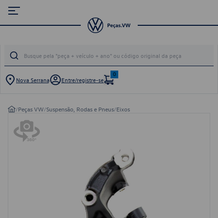
0
Nova Serrana
Entre/registre-se
/
Peças VW
/
Suspensão, Rodas e Pneus
/
Eixos