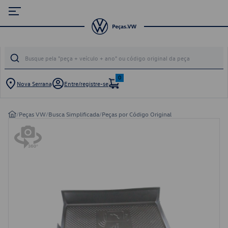
0
Nova Serrana
Entre/registre-se
/
Peças VW
/
Busca Simplificada
/
Peças por Código Original