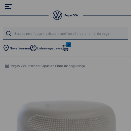
0
Nova Serrana
Entre/registre-se
/
Peças VW
/
Interior
/
Capas de Cinto de Segurança