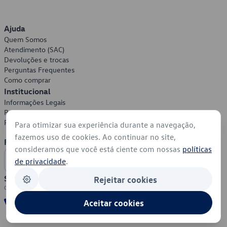
Ajuda
Quem Somos
Atendimento (SAC)
Devoluções e trocas
Perguntas Frequentes
Como comprar
Institucional
Informações Legais
Política de Privacidade
Política de Cookies
Para otimizar sua experiência durante a navegação,
fazemos uso de cookies. Ao continuar no site,
Formas de Pagamento
consideramos que você está ciente com nossas
políticas
de privacidade
.
Segurança
Rejeitar cookies
Aceitar cookies