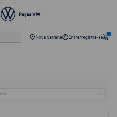
0
Nova Serrana
Entre/registre-se
onar