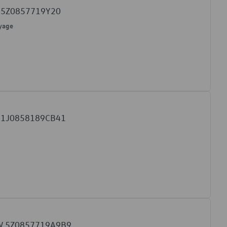
VW 5Z0857719Y20
oyage
VW 1J0858189CB41
 VW 5Z0857719A9B9