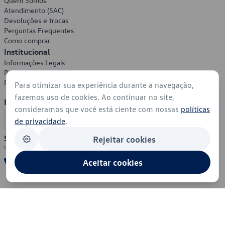
Quem Somos
Atendimento (SAC)
Devoluções e trocas
Perguntas Frequentes
Como comprar
Institucional
Informações Legais
Política de Privacidade
Política de Cookies
Para otimizar sua experiência durante a navegação,
fazemos uso de cookies. Ao continuar no site,
Formas de Pagamento
consideramos que você está ciente com nossas
políticas
de privacidade
.
Segurança
Rejeitar cookies
Aceitar cookies
© 2026 - Volkswagen do Brasil - Todos os direitos reservados