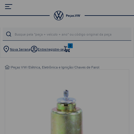
0
Nova Serrana
Entre/registre-se
/
Peças VW
/
Elétrica, Eletrônica e Ignição
/
Chaves de Farol