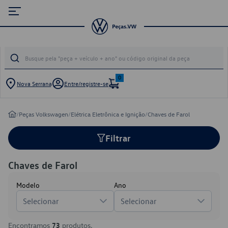
0
Nova Serrana
Entre/registre-se
/
Peças Volkswagen
/
Elétrica Eletrônica e Ignição
/
Chaves de Farol
Filtrar
Chaves de Farol
Modelo
Ano
Selecionar
Selecionar
Encontramos
73
produtos.