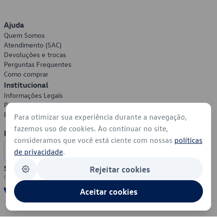
Ajuda
Quem Somos
Atendimento (SAC)
Devoluções e trocas
Perguntas Frequentes
Como comprar
Institucional
Informações Legais
Política de Privacidade
Política de Cookies
Para otimizar sua experiência durante a navegação,
fazemos uso de cookies. Ao continuar no site,
Formas de Pagamento
consideramos que você está ciente com nossas
políticas
de privacidade
.
Segurança
Rejeitar cookies
Aceitar cookies