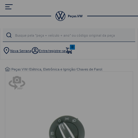
0
Nova Serrana
Entre/registre-se
/
Peças VW
/
Elétrica, Eletrônica e Ignição
/
Chaves de Farol