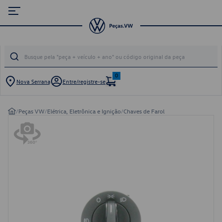
0
Nova Serrana
Entre/registre-se
/
Peças VW
/
Elétrica, Eletrônica e Ignição
/
Chaves de Farol