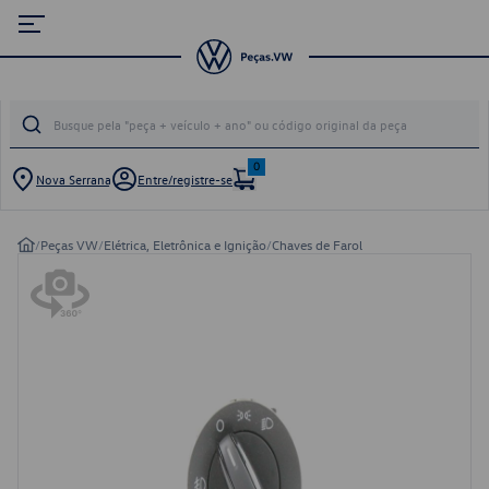
0
Nova Serrana
Entre/registre-se
/
Peças VW
/
Elétrica, Eletrônica e Ignição
/
Chaves de Farol