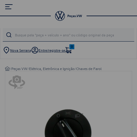
0
Nova Serrana
Entre/registre-se
/
Peças VW
/
Elétrica, Eletrônica e Ignição
/
Chaves de Farol