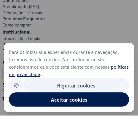
Quem Somos
Atendimento (SAC)
Devoluções e trocas
Perguntas Frequentes
Como comprar
Institucional
Informações Legais
Política de Privacidade
Política de Cookies
Para otimizar sua experiência durante a navegação,
fazemos uso de cookies. Ao continuar no site,
Formas de Pagamento
consideramos que você está ciente com nossas
políticas
de privacidade
.
Segurança
Rejeitar cookies
Aceitar cookies
© 2026 - Volkswagen do Brasil - Todos os direitos reservados