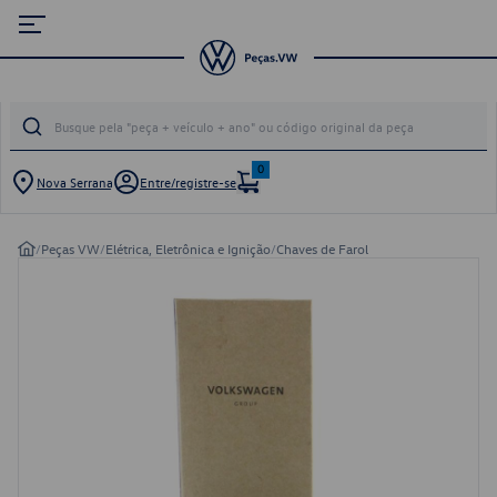
0
Nova Serrana
Entre/registre-se
/
Peças VW
/
Elétrica, Eletrônica e Ignição
/
Chaves de Farol