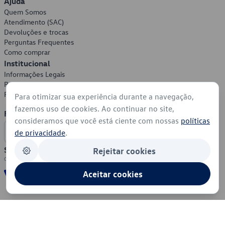
Ajuda
Quem Somos
Atendimento (SAC)
Devoluções e trocas
Perguntas Frequentes
Como comprar
Institucional
Informações Legais
Política de Privacidade
Política de Cookies
Para otimizar sua experiência durante a navegação,
fazemos uso de cookies. Ao continuar no site,
Formas de Pagamento
consideramos que você está ciente com nossas
políticas
de privacidade
.
Segurança
Rejeitar cookies
Aceitar cookies
© 2026 - Volkswagen do Brasil - Todos os direitos reservados