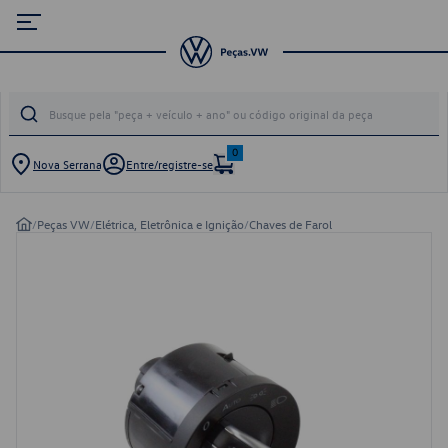
0
Nova Serrana
Entre/registre-se
/
Peças VW
/
Elétrica, Eletrônica e Ignição
/
Chaves de Farol