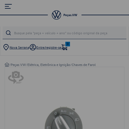
0
Nova Serrana
Entre/registre-se
/
Peças VW
/
Elétrica, Eletrônica e Ignição
/
Chaves de Farol