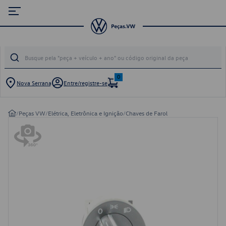
0
Nova Serrana
Entre/registre-se
/
Peças VW
/
Elétrica, Eletrônica e Ignição
/
Chaves de Farol