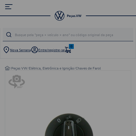
0
Nova Serrana
Entre/registre-se
/
Peças VW
/
Elétrica, Eletrônica e Ignição
/
Chaves de Farol