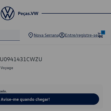
0
Nova Serrana
Entre/registre-se
 5U0941431CWZU
, Voyage
tado.
Avise-me quando chegar!