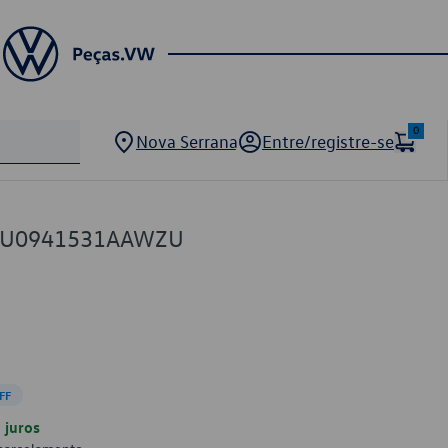
0
Nova Serrana
Entre/registre-se
 5U0941531AAWZU
FF
juros