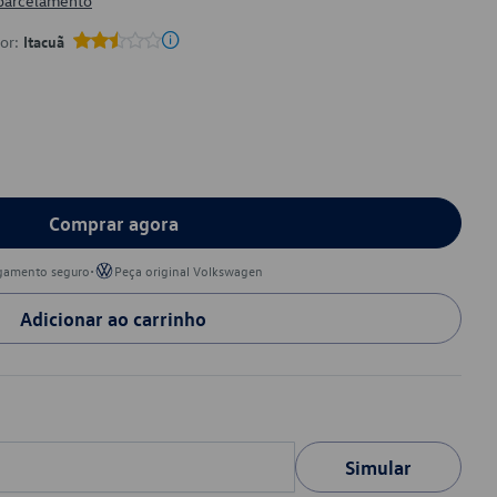
 parcelamento
por:
Itacuã
Comprar agora
•
gamento seguro
Peça original Volkswagen
Adicionar ao carrinho
Simular