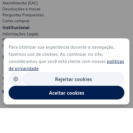
Atendimento (SAC)
Devoluções e trocas
Perguntas Frequentes
Como comprar
Institucional
Informações Legais
Política de Privacidade
Política de Cookies
Para otimizar sua experiência durante a navegação,
fazemos uso de cookies. Ao continuar no site,
Formas de Pagamento
consideramos que você está ciente com nossas
políticas
de privacidade
.
Segurança
Rejeitar cookies
Aceitar cookies
© 2026 - Volkswagen do Brasil - Todos os direitos reservados