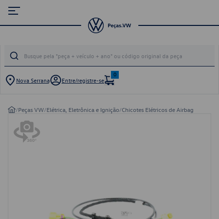
0
Nova Serrana
Entre/registre-se
/
Peças VW
/
Elétrica, Eletrônica e Ignição
/
Chicotes Elétricos de Airbag