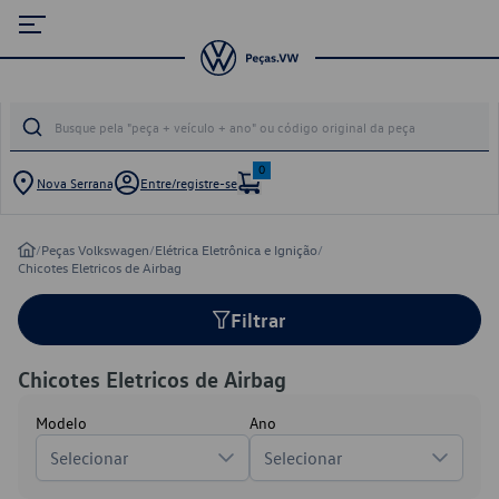
0
Nova Serrana
Entre/registre-se
/
Peças Volkswagen
/
Elétrica Eletrônica e Ignição
/
Chicotes Eletricos de Airbag
Filtrar
Chicotes Eletricos de Airbag
Modelo
Ano
Selecionar
Selecionar