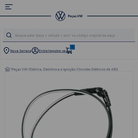
0
Nova Serrana
Entre/registre-se
/
Peças VW
/
Elétrica, Eletrônica e Ignição
/
Chicotes Elétricos de ABS