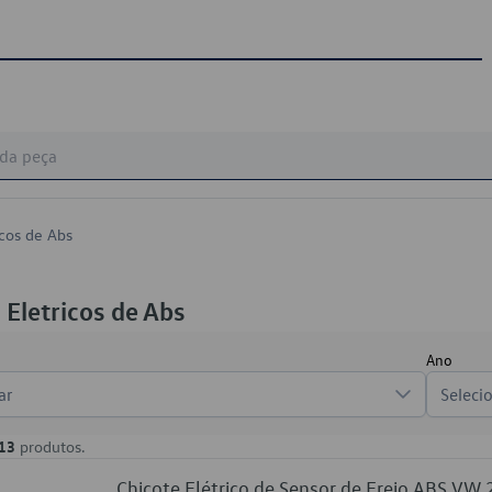
icos de Abs
 Eletricos de Abs
Ano
ar
Seleci
13
produtos.
Chicote Elétrico de Sensor de Freio ABS V