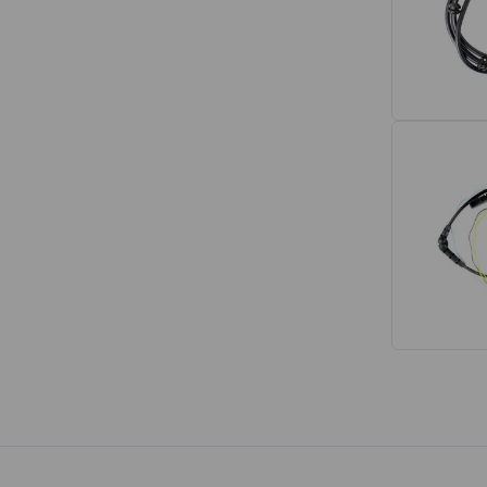
Interior
Tapetes
Espumas de Banco
Armações de Banco
Volantes de Direção
Cintos de Segurança
Encostos de Cabeça
Alças de Segurança de Teto
Revestimentos de Porta
Fechos de Cinto de Segurança
Porta-objetos
Manivelas de Janela
Vidros e Carroceria