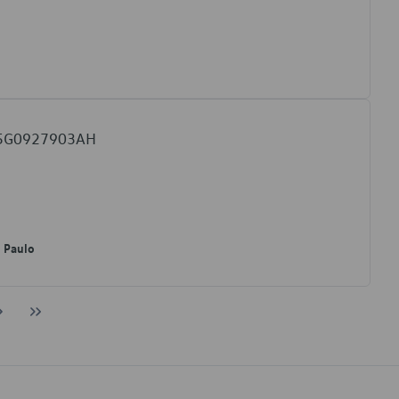
W 5G0927903AH
o Paulo