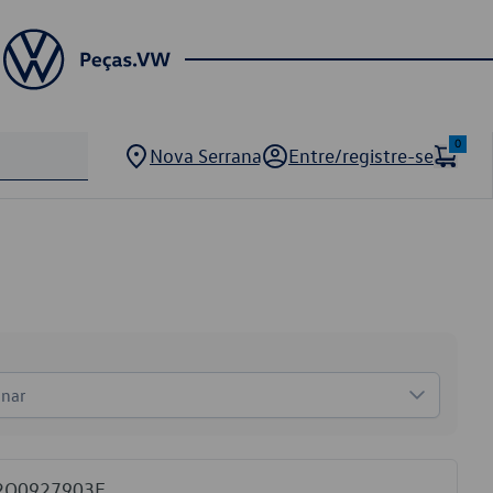
0
Nova Serrana
Entre/registre-se
onar
W 2Q0927903E