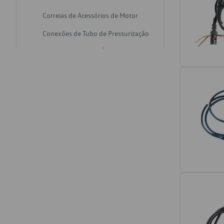
Correias de Acessórios de Motor
Conexões de Tubo de Pressurização
Varetas de Nivel de Óleo
Catalisadores de Escapamento
Freios
Discos de Freio
Juntas de Bomba de Vácuo
Mangueiras de Vácuo de Servo
Tubos de Freio
Pratos de Disco de Freio
Travas de Pastilha de Freio
Fluídos de Freio