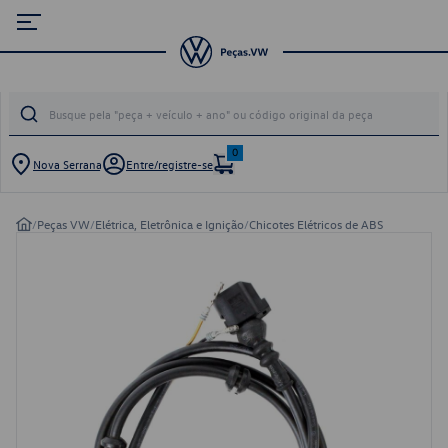
0
Nova Serrana
Entre/registre-se
/
Peças VW
/
Elétrica, Eletrônica e Ignição
/
Chicotes Elétricos de ABS