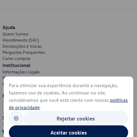
Ajuda
Quem Somos
Atendimento (SAC)
Devoluções e trocas
Perguntas Frequentes
Como comprar
Institucional
Informações Legais
Política de Privacidade
Política de Cookies
Para otimizar sua experiência durante a navegação,
fazemos uso de cookies. Ao continuar no site,
Formas de Pagamento
consideramos que você está ciente com nossas
políticas
de privacidade
.
Segurança
Rejeitar cookies
Aceitar cookies