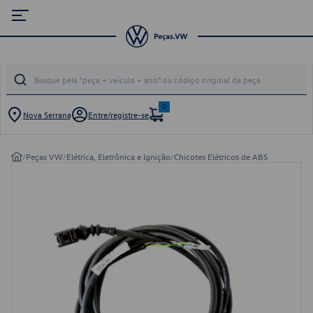
0
Nova Serrana
Entre/registre-se
/
Peças VW
/
Elétrica, Eletrônica e Ignição
/
Chicotes Elétricos de ABS