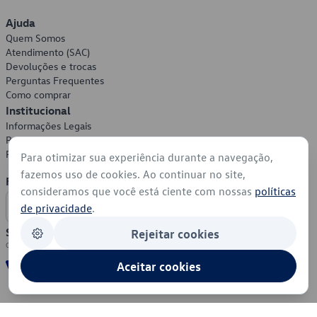
Ajuda
Quem Somos
Atendimento (SAC)
Devoluções e trocas
Perguntas Frequentes
Como comprar
Institucional
Informações Legais
Política de Privacidade
Política de Cookies
Para otimizar sua experiência durante a navegação,
fazemos uso de cookies. Ao continuar no site,
Formas de Pagamento
consideramos que você está ciente com nossas
políticas
de privacidade
.
Segurança
Rejeitar cookies
Aceitar cookies