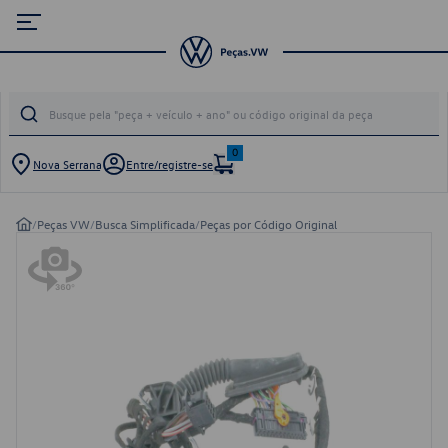
0
Nova Serrana
Entre/registre-se
/
Peças VW
/
Busca Simplificada
/
Peças por Código Original