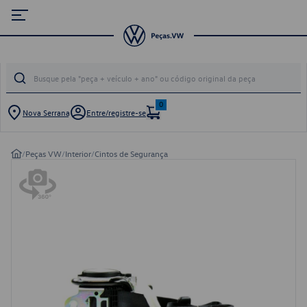
0
Nova Serrana
Entre/registre-se
/
Peças VW
/
Interior
/
Cintos de Segurança