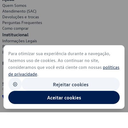
Quem Somos
Atendimento (SAC)
Devoluções e trocas
Perguntas Frequentes
Como comprar
Institucional
Informações Legais
Política de Privacidade
Política de Cookies
Para otimizar sua experiência durante a navegação,
fazemos uso de cookies. Ao continuar no site,
Formas de Pagamento
consideramos que você está ciente com nossas
políticas
de privacidade
.
Segurança
Rejeitar cookies
Aceitar cookies
© 2026 - Volkswagen do Brasil - Todos os direitos reservados